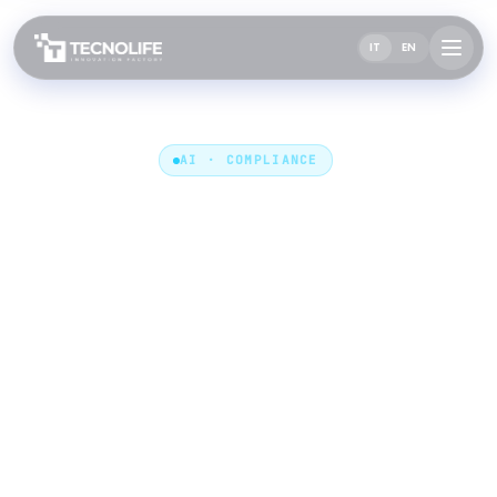
IT
EN
Tutti gli articoli
AI · COMPLIANCE
AI Act, il rinvio che non ti
riguarda: cosa scatta
comunque il 2 agosto 2026
(e come scoprire in
mezz'ora dove sei)
Il Digital Omnibus sposta gli obblighi alto rischio al
dicembre 2027, e molte aziende italiane hanno
archiviato la pratica. Sbagliando: trasparenza,