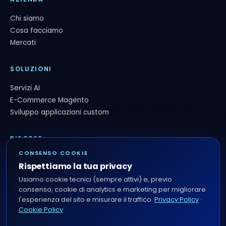
Chi siamo
Cosa facciamo
Mercati
SOLUZIONI
Servizi AI
E-Commerce Magento
Sviluppo applicazioni custom
RISORSE
CONSENSO COOKIE
Ci hanno scelto
Rispettiamo la tua privacy
Lavora con noi
Usiamo cookie tecnici (sempre attivi) e, previo
Blog
consenso, cookie di analytics e marketing per migliorare
Contatti
l'esperienza del sito e misurare il traffico.
Privacy Policy
·
Cookie Policy
LEGAL