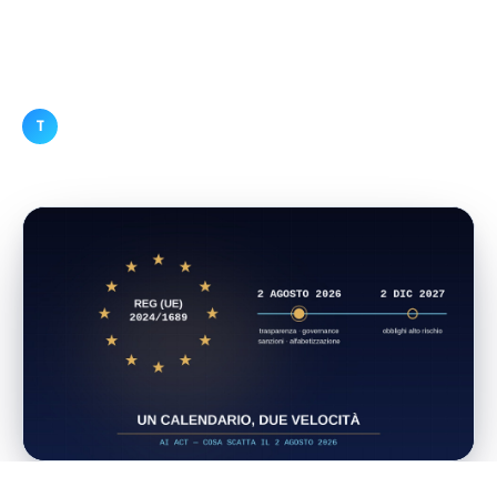
governance e sanzioni partono comunque tra sette
settimane. Il primo passo per orientarsi è gratuito e
richiede mezz'ora.
A cura di
Redazione Tecnolife
·
·
T
12 giugno 2026
5
min di lettura