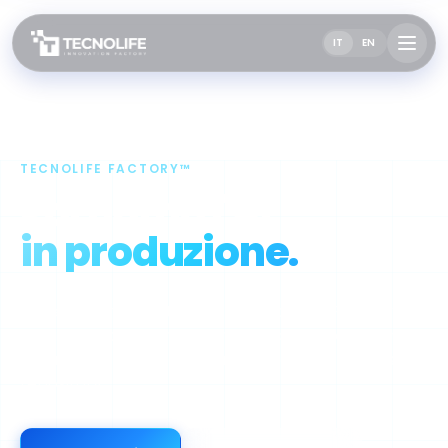
IT
EN
TECNOLIFE FACTORY™
Portiamo l'AI
in produzione.
Sei settimane. Quattro fasi. Un team. La Factory è il
nostro metodo per portare AI in produzione con
pricing fisso, milestone tracciate e codice in vostro
repository.