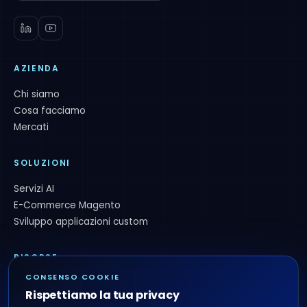
AZIENDA
Chi siamo
Cosa facciamo
Mercati
SOLUZIONI
Servizi AI
E-Commerce Magento
Sviluppo applicazioni custom
RISORSE
CONSENSO COOKIE
Ci hanno scelto
Rispettiamo la tua privacy
Lavora con noi